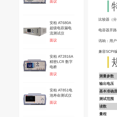
面议
比较器（分
安柏 AT680A
超级电容漏电
电容器开路
流测试仪
面议
讯响：用户
兼容SCPI
安柏 AT2816A
精密LCR 数字
电桥
面议
测量参数
输出电压
安柏 AT851电
基本准确
池寿命测试仪
测试范围
面议
读数
量程