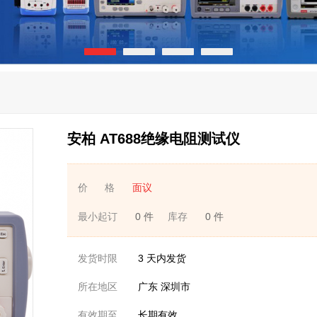
安柏 AT688绝缘电阻测试仪
价 格
面议
最小起订
0 件
库存
0 件
发货时限
3
天内发货
所在地区
广东 深圳市
有效期至
长期有效