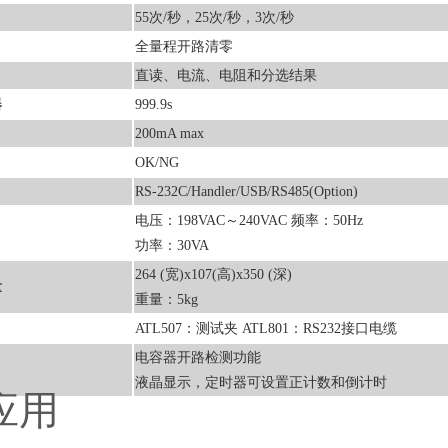
55次/秒，25次/秒，3次/秒
全量程开路清零
直读、电流、电阻和分选结果
器
999.9s
200mA max
OK/NG
RS-232C/Handler/USB/RS485(Option)
电压：198VAC～240VAC 频率：50Hz
功率：30VA
264 (宽)x107(高)x350 (深)
量
重量：5kg
ATL507：测试夹 ATL801：RS232接口电缆
电容器开路检测功能
液晶显示，定时器可设置正计数和倒计时
应用