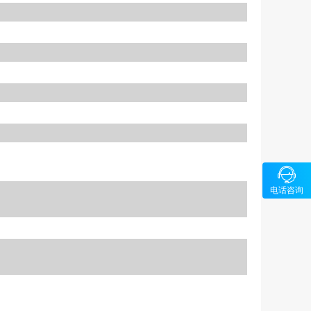

咨询
电话咨询
1326580
5-89686
64