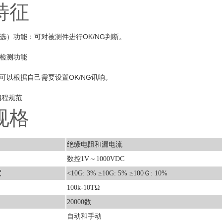
特征
选）功能：可对被测件进行OK/NG判断。
检测功能
可以根据自己需要设置OK/NG讯响。
编程规范
规格
绝缘电阻和漏电流
数控1V～1000VDC
度
<10G: 3% ≥10G: 5% ≥100Ｇ: 10%
100k-10TΩ
20000数
自动和手动