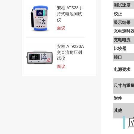
测试速度
安柏 AT528手
持式电池测试
校正
仪
显示结果
面议
充电定时
充电电流
安柏 AT9220A
比较器
交直流耐压测
接口
试仪
面议
电源要求
尺寸与重
附件
其他