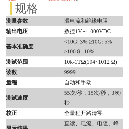
规格
测量参数
漏电流和绝缘电阻
输出电压
数控1V～1000VDC
<10G: 3% ≥10G: 5%
基本准确度
≥100Ｇ: 10%
测试范围
10k-1TΩ(104~1012 Ω)
读数
9999
量程
自动和手动
55次/秒，15次/秒，3次/
测试速度
秒
校正
全量程开路清零
直读、电流、电阻、峰
显示结果