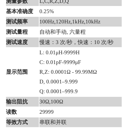
测量参数
L,C,R,Z,D,Q
基本准确度
0.25%
测试频率
100Hz,120Hz,1kHz,10kHz
测试量程
自动和手动, 六量程
测试速度
慢速：3 次/秒，快速：10 次/秒
L: 0.01μH-9999H
C: 0.01pF-9999μF
显示范围
R,Z: 0.0001Ω - 99.99MΩ
D, 0.0001–9.999
Q: 0.0001–999.9
输出阻抗
30Ω,100Ω
读数
29999
等效方式
串联和并联