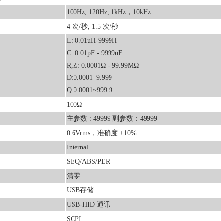
100Hz, 120Hz, 1kHz，10kHz
4 次/秒, 1.5 次/秒
L: 0.01uH-9999H
C: 0.01pF - 9999uF
R,Z: 0.0001Ω - 99.99MΩ
D:0.0001–9.999
Q:0.0001~999.9
100Ω
主参数 : 49999 副参数：49999
0.6Vrms，准确度 ±10%
Internal
SEQ/ABS/PER
清零
USB存储
USB-HID 通讯
SCPI