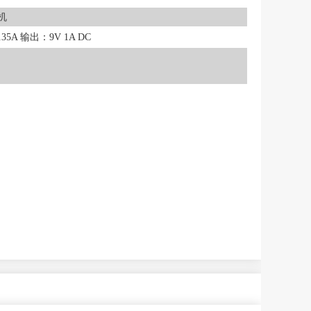
机
35A 输出：9V 1A DC