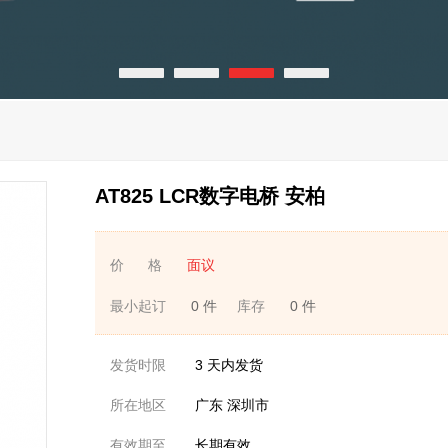
AT825 LCR数字电桥 安柏
价 格
面议
最小起订
0 件
库存
0 件
发货时限
3
天内发货
所在地区
广东 深圳市
有效期至
长期有效