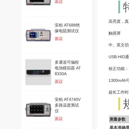
面议
高亮度，真
安柏 AT688绝
缘电阻测试仪
触摸屏
面议
中、英文切
USB-HID
多通道可编程
电池模拟器 AT
校正功能：
8330A
1300mA
面议
超长工作时间
安柏 AT4740V
多路温度测试
仪
面议
测量参数
基本准确