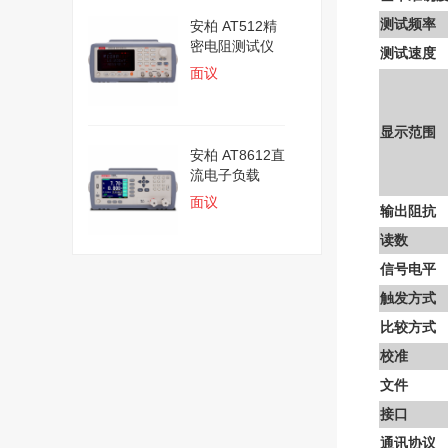
测试频率
安柏 AT512精
密电阻测试仪
测试速度
面议
显示范围
安柏 AT8612直
流电子负载
面议
输出阻抗
读数
信号电平
触发方式
比较方式
校准
文件
接口
通讯协议