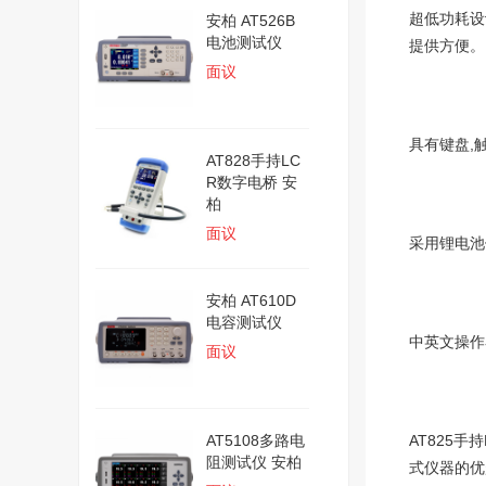
超低功耗设
安柏 AT526B
电池测试仪
提供方便。
面议
具有键盘,
AT828手持LC
R数字电桥 安
柏
面议
采用锂电池
安柏 AT610D
电容测试仪
中英文操作
面议
AT5108多路电
AT825手
阻测试仪 安柏
式仪器的优