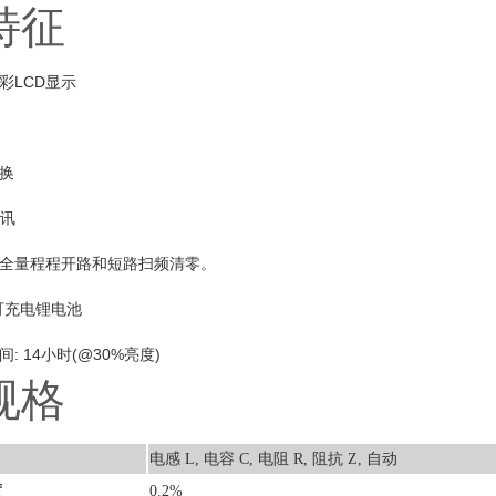
特征
彩LCD显示
换
通讯
全量程程开路和短路扫频清零。
h可充电锂电池
: 14小时(@30%亮度)
规格
电感 L, 电容 C, 电阻 R, 阻抗 Z, 自动
度
0.2%