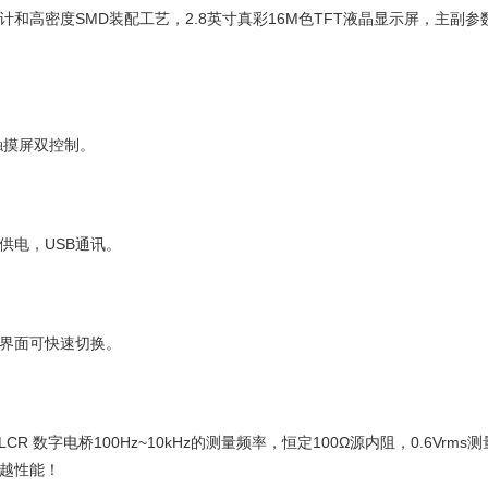
计和高密度SMD装配工艺，2.8英寸真彩16M色TFT液晶显示屏，主副参
触摸屏双控制。
供电，USB通讯。
界面可快速切换。
持LCR 数字电桥100Hz~10kHz的测量频率，恒定100Ω源内阻，0.6V
越性能！