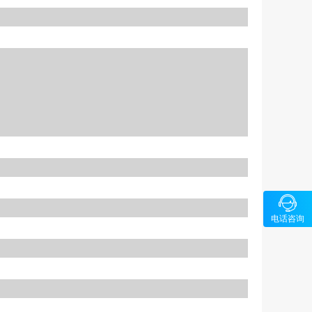

咨询
电话咨询
1326580
5-89686
64