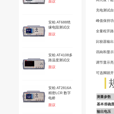
面议
充电测试自
峰值保持功
安柏 AT688绝
缘电阻测试仪
全量程开路
面议
比较器输出：
讯响和显示
安柏 AT4108多
路温度测试仪
调节显示亮
面议
可选脚踏开
安柏 AT2816A
精密LCR 数字
测量参数
电桥
基本准确
面议
输出电压