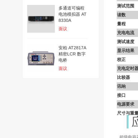
测试范围
多通道可编程
电池模拟器 AT
读数
8330A
量程
面议
充电电流
测试速度
安柏 AT2817A
显示结果
精密LCR 数字
校正
电桥
面议
充电定时
比较器
讯响
接口
电源要求
尺寸与重
超级电容