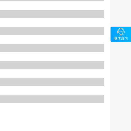

咨询
电话咨询
1326580
5-89686
64