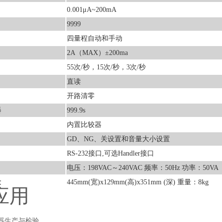
0.001μA~200mA
9999
四量程自动和手动
2A（MAX）±200ma
55次/秒，15次/秒，3次/秒
直读
开路清零
器
999.9s
内置比较器
GD、NG、关设置和音量大小设置
RS-232接口,可选Handler接口
电压：198VAC～240VAC 频率：50Hz 功率：50VA
量
445mm(宽)x129mm(高)x351mm (深) 重量：8kg
应用
器生产与检验。