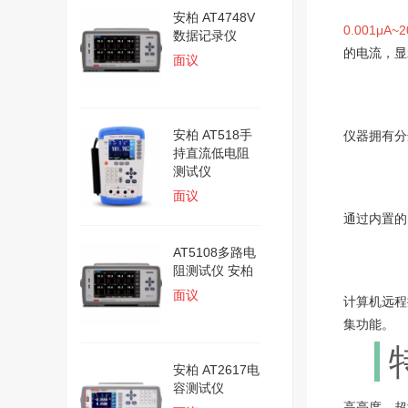
安柏 AT4748V
0.001μA~
数据记录仪
的电流，显
面议
安柏 AT518手
仪器拥有分
持直流低电阻
测试仪
面议
通过内置的
AT5108多路电
阻测试仪 安柏
面议
计算机远程控
集功能。
安柏 AT2617电
容测试仪
高亮度，超