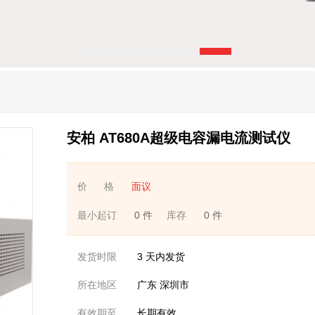
安柏 AT680A超级电容漏电流测试仪
价 格
面议
最小起订
0 件
库存
0 件
发货时限
3
天内发货
所在地区
广东 深圳市
有效期至
长期有效