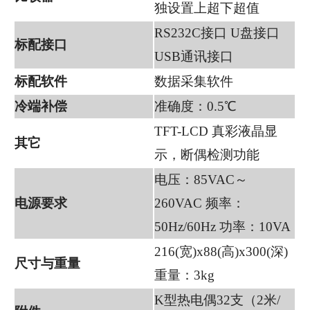
独设置上超下超值
RS232C接口 U盘接口
标配接口
USB通讯接口
标配软件
数据采集软件
冷端补偿
准确度：0.5℃
TFT-LCD 真彩液晶显
其它
示，断偶检测功能
电压：85VAC～
电源要求
260VAC 频率：
50Hz/60Hz 功率：10VA
216(宽)x88(高)x300(深)
尺寸与重量
重量：3kg
K型热电偶32支（2米/