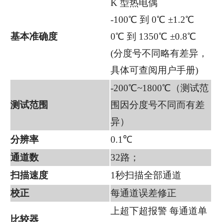
K 型热电偶
-100℃ 到 0℃ ±1.2℃
基本准确度
0℃ 到 1350℃ ±0.8℃
(分度号不同略有差异，
具体可查阅用户手册)
-200℃~1800℃（测试范
测试范围
围因分度号不同而有差
异）
分辨率
0.1℃
通道数
32路；
扫描速度
1秒扫描全部通道
校正
每通道误差修正
上超下超报警 每通道单
比较器